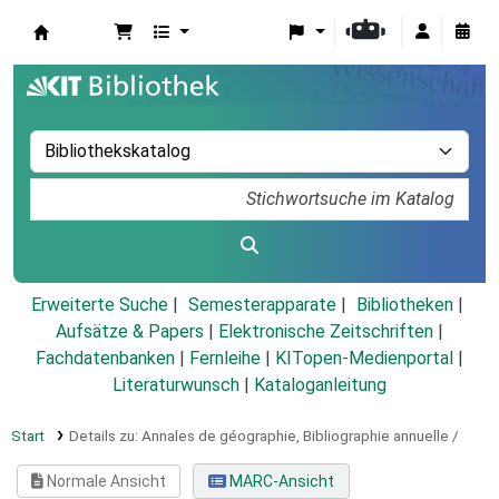
Koha
Erweiterte Suche
Semesterapparate
Bibliotheken
Aufsätze & Papers
|
Elektronische Zeitschriften
|
Fachdatenbanken
|
Fernleihe
|
KITopen-Medienportal
|
Literaturwunsch
|
Kataloganleitung
Start
Details zu:
Annales de géographie,
Bibliographie annuelle /
Normale Ansicht
MARC-Ansicht