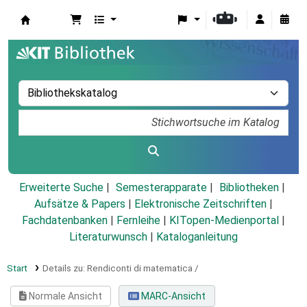
Koha
Erweiterte Suche
Semesterapparate
Bibliotheken
Aufsätze & Papers
|
Elektronische Zeitschriften
|
Fachdatenbanken
|
Fernleihe
|
KITopen-Medienportal
|
Literaturwunsch
|
Kataloganleitung
Start
Details zu:
Rendiconti di matematica /
Normale Ansicht
MARC-Ansicht