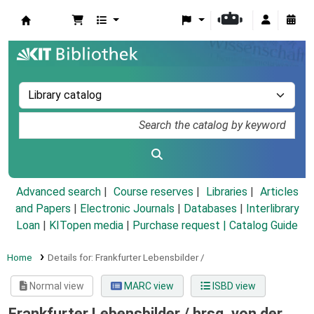
Koha online
Advanced search
Course reserves
Libraries
Articles
and Papers
|
Electronic Journals
|
Databases
|
Interlibrary
Loan
|
KITopen media
|
Purchase request |
Catalog Guide
Home
Details for:
Frankfurter Lebensbilder /
Normal view
MARC view
ISBD view
Frankfurter Lebensbilder /
hrsg. von der