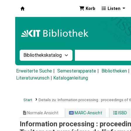
Korb
Listen
Koha
Suche im Katalog nach:
Stichwortsuche im Ka
Erweiterte Suche
Semesterapparate
Bibliotheken
Literaturwunsch
|
Kataloganleitung
Start
Details zu:
Information processing :
proceedings of t
Normale Ansicht
MARC-Ansicht
ISBD
Information processing : proceedin