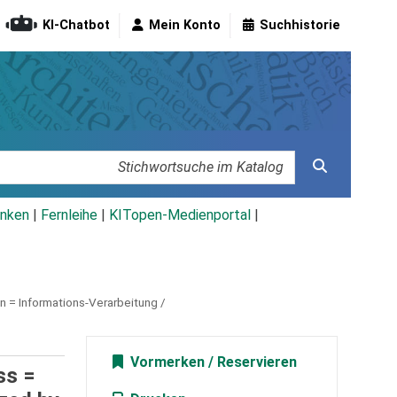
KI-Chatbot
Mein Konto
Suchhistorie
nken
|
Fernleihe
|
KITopen-Medienportal
|
n = Informations-Verarbeitung /
Vormerken
ss =