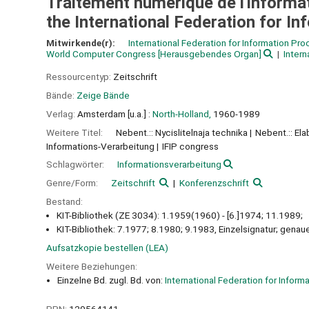
Traitement numérique de l'informa
the International Federation for I
Mitwirkende(r):
International Federation for Information Pr
World Computer Congress
[Herausgebendes Organ]
Inter
Ressourcentyp:
Zeitschrift
Bände:
Zeige Bände
Verlag:
Amsterdam [u.a.] :
North-Holland,
1960-1989
Weitere Titel:
Nebent.:: Nycislitelnaja technika
Nebent.:: El
Informations-Verarbeitung
IFIP congress
Schlagwörter:
Informationsverarbeitung
Genre/Form:
Zeitschrift
Konferenzschrift
Bestand:
KIT-Bibliothek (ZE 3034): 1.1959(1960) - [6.]1974; 11.1989;
KIT-Bibliothek: 7.1977; 8.1980; 9.1983, Einzelsignatur; gena
Aufsatzkopie bestellen (LEA)
Weitere Beziehungen:
Einzelne Bd. zugl. Bd. von:
International Federation for Inform