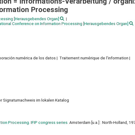
tion = Informations-Verarbeitung /
organi
nformation Processing
ocessing
[Herausgebendes Organ]
national Conference on Information Processing
[Herausgebendes Organ]
aboración numérica de los datos
Traitement numérique de l'information
uer Signaturnachweis im lokalen Katalog
ation Processing. IFIP congress series.
Amsterdam [u.a.] : North-Holland, 19