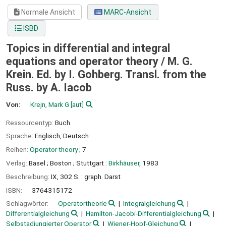
Normale Ansicht
MARC-Ansicht
ISBD
Topics in differential and integral
equations and operator theory /
M. G.
Krein. Ed. by I. Gohberg. Transl. from the
Russ. by A. Iacob
Von:
Krejn, Mark G
[aut]
Ressourcentyp:
Buch
Sprache:
Englisch
,
Deutsch
Reihen:
Operator theory
; 7
Verlag:
Basel ;
Boston ;
Stuttgart :
Birkhäuser,
1983
Beschreibung:
IX, 302 S. : graph. Darst
ISBN:
3764315172
Schlagwörter:
Operatortheorie
Integralgleichung
Differentialgleichung
Hamilton-Jacobi-Differentialgleichung
Selbstadjungierter Operator
Wiener-Hopf-Gleichung