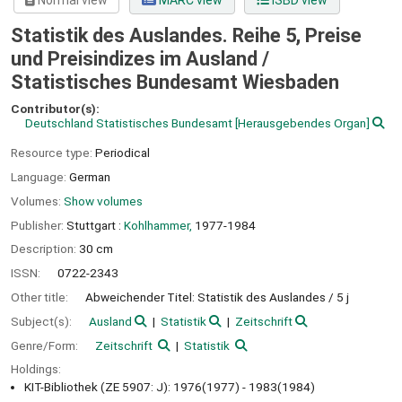
Normal view
MARC view
ISBD view
Statistik des Auslandes. Reihe 5, Preise
und Preisindizes im Ausland /
Statistisches Bundesamt Wiesbaden
Contributor(s):
Deutschland Statistisches Bundesamt
[Herausgebendes Organ]
Resource type:
Periodical
Language:
German
Volumes:
Show volumes
Publisher:
Stuttgart :
Kohlhammer,
1977-1984
Description:
30 cm
ISSN:
0722-2343
Other title:
Abweichender Titel: Statistik des Auslandes / 5 j
Subject(s):
Ausland
Statistik
Zeitschrift
Genre/Form:
Zeitschrift
Statistik
Holdings:
KIT-Bibliothek (ZE 5907: J): 1976(1977) - 1983(1984)