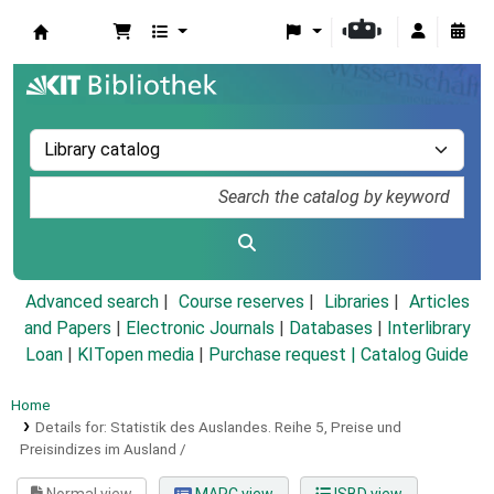
Koha online
Advanced search
Course reserves
Libraries
Articles
and Papers
|
Electronic Journals
|
Databases
|
Interlibrary
Loan
|
KITopen media
|
Purchase request |
Catalog Guide
Home
Details for:
Statistik des Auslandes.
Reihe 5,
Preise und
Preisindizes im Ausland /