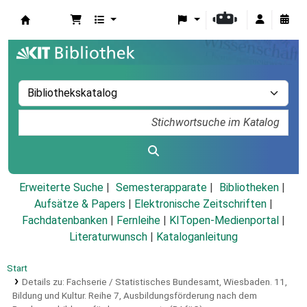
Koha
Erweiterte Suche
Semesterapparate
Bibliotheken
Aufsätze & Papers
|
Elektronische Zeitschriften
|
Fachdatenbanken
|
Fernleihe
|
KITopen-Medienportal
|
Literaturwunsch
|
Kataloganleitung
Start
Details zu:
Fachserie / Statistisches Bundesamt, Wiesbaden.
11,
Bildung und Kultur.
Reihe 7,
Ausbildungsförderung nach dem