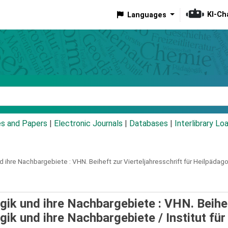
KI-Ch
Languages
eyword
es and Papers
|
Electronic Journals
|
Databases
|
Interlibrary Lo
nd ihre Nachbargebiete :
VHN.
Beiheft zur Vierteljahresschrift für Heilpäda
ogik und ihre Nachbargebiete : VHN. Beihe
ogik und ihre Nachbargebiete /
Institut für