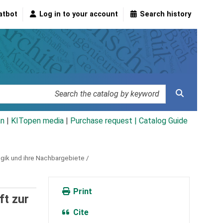
atbot
Log in to your account
Search history
an
|
KITopen media
|
Purchase request |
Catalog Guide
gogik und ihre Nachbargebiete /
Print
ft zur
Cite