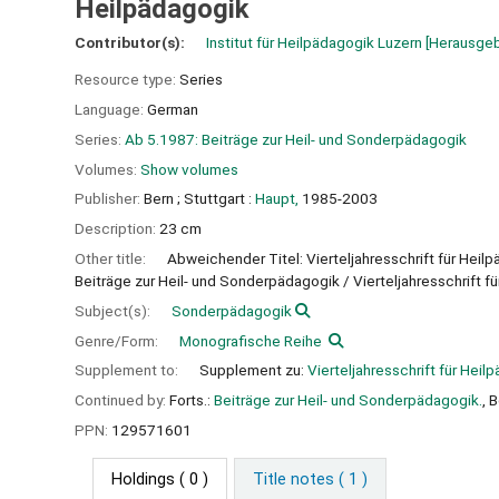
Heilpädagogik
Contributor(s):
Institut für Heilpädagogik Luzern
[Herausge
Resource type:
Series
Language:
German
Series:
Ab 5.1987: Beiträge zur Heil- und Sonderpädagogik
Volumes:
Show volumes
Publisher:
Bern ;
Stuttgart :
Haupt,
1985-2003
Description:
23 cm
Other title:
Abweichender Titel: Vierteljahresschrift für Heil
Beiträge zur Heil- und Sonderpädagogik / Vierteljahresschrift f
Subject(s):
Sonderpädagogik
Genre/Form:
Monografische Reihe
Supplement to:
Supplement zu:
Vierteljahresschrift für Hei
Continued by:
Forts.:
Beiträge zur Heil- und Sonderpädagogik.
, 
PPN:
129571601
Holdings
( 0 )
Title notes ( 1 )