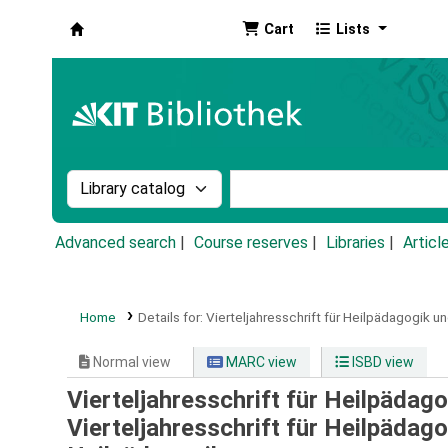
Cart
Lists
Koha online
Search the catalog by:
Search the catalog by k
Advanced search
Course reserves
Libraries
Articl
Home
Details for:
Vierteljahresschrift für Heilpädagogik u
Normal view
MARC view
ISBD view
Vierteljahresschrift für Heilpädag
Vierteljahresschrift für Heilpädag