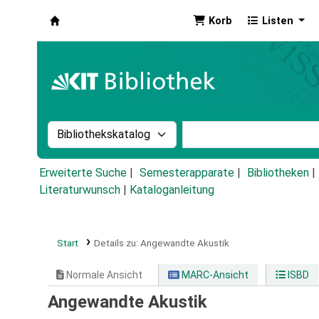
Korb
Listen
Koha
Suche im Katalog nach:
Stichwortsuche im Ka
Erweiterte Suche
Semesterapparate
Bibliotheken
Literaturwunsch
|
Kataloganleitung
Start
Details zu:
Angewandte Akustik
Normale Ansicht
MARC-Ansicht
ISBD
Angewandte Akustik