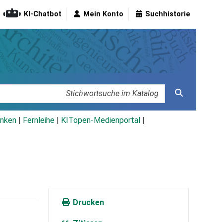
KI-Chatbot
Mein Konto
Suchhistorie
nken
|
Fernleihe
|
KITopen-Medienportal
|
Drucken