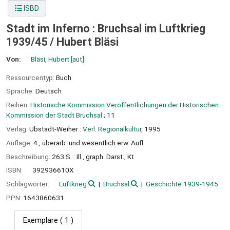
ISBD
Stadt im Inferno : Bruchsal im Luftkrieg
1939/45 /
Hubert Bläsi
Von:
Bläsi, Hubert
[aut]
Ressourcentyp:
Buch
Sprache:
Deutsch
Reihen:
Historische Kommission Veröffentlichungen der Historischen
Kommission der Stadt Bruchsal
; 11
Verlag:
Ubstadt-Weiher :
Verl. Regionalkultur,
1995
Auflage:
4., überarb. und wesentlich erw. Aufl
Beschreibung:
263 S. : Ill., graph. Darst., Kt
ISBN:
392936610X
Schlagwörter:
Luftkrieg
Bruchsal
Geschichte 1939-1945
PPN:
1643860631
Exemplare
( 1 )