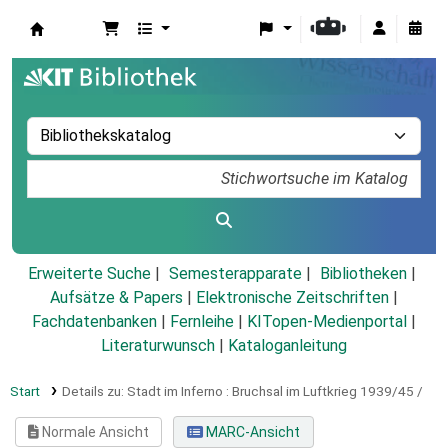
Koha
Erweiterte Suche
Semesterapparate
Bibliotheken
Aufsätze & Papers
|
Elektronische Zeitschriften
|
Fachdatenbanken
|
Fernleihe
|
KITopen-Medienportal
|
Literaturwunsch
|
Kataloganleitung
Start
Details zu:
Stadt im Inferno :
Bruchsal im Luftkrieg 1939/45 /
Normale Ansicht
MARC-Ansicht