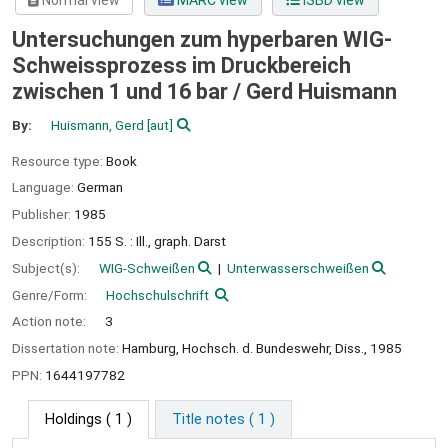
Normal view
MARC view
ISBD view
Untersuchungen zum hyperbaren WIG-
Schweissprozess im Druckbereich
zwischen 1 und 16 bar /
Gerd Huismann
By:
Huismann, Gerd
[aut]
Resource type:
Book
Language:
German
Publisher:
1985
Description:
155 S. : Ill., graph. Darst
Subject(s):
WIG-Schweißen
Unterwasserschweißen
Genre/Form:
Hochschulschrift
Action note:
3
Dissertation note:
Hamburg, Hochsch. d. Bundeswehr, Diss., 1985
PPN:
1644197782
Holdings
( 1 )
Title notes ( 1 )