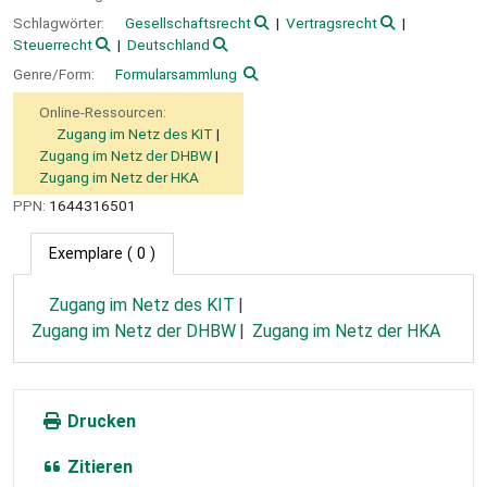
Schlagwörter:
Gesellschaftsrecht
Vertragsrecht
Steuerrecht
Deutschland
Genre/Form:
Formularsammlung
Online-Ressourcen:
Zugang im Netz des KIT
Zugang im Netz der DHBW
Zugang im Netz der HKA
PPN:
1644316501
Exemplare
( 0 )
Zugang im Netz des KIT
Zugang im Netz der DHBW
Zugang im Netz der HKA
Drucken
Zitieren