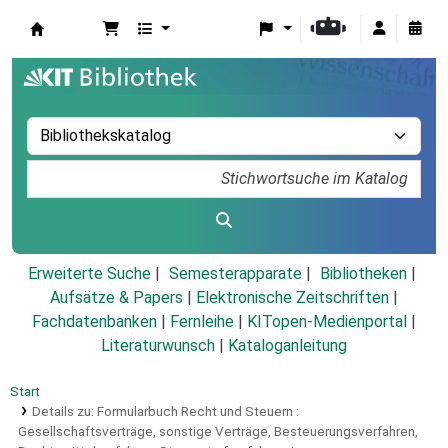
Koha
Erweiterte Suche
Semesterapparate
Bibliotheken
Aufsätze & Papers
|
Elektronische Zeitschriften
|
Fachdatenbanken
|
Fernleihe
|
KITopen-Medienportal
|
Literaturwunsch
|
Kataloganleitung
Start
Details zu:
Formularbuch Recht und Steuern :
Gesellschaftsverträge, sonstige Verträge, Besteuerungsverfahren,