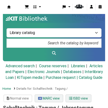
Koha online
Advanced search
Course reserves
Libraries
Articles
and Papers
|
Electronic Journals
|
Databases
|
Interlibrary
Loan
|
KITopen media
|
Purchase request |
Catalog Guide
Home
Details for:
Schalltechnik :
Tagung /
Normal view
MARC view
ISBD view
Schalltechnik : Tagung /
Jahrestagung