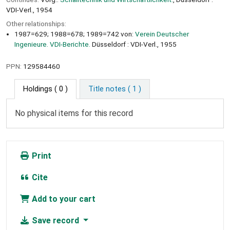
VDI-Verl., 1954
Other relationships:
1987=629; 1988=678; 1989=742 von:
Verein Deutscher
Ingenieure. VDI-Berichte.
Düsseldorf : VDI-Verl., 1955
PPN:
129584460
Holdings
( 0 )
Title notes ( 1 )
No physical items for this record
Print
Cite
Add to your cart
Save record