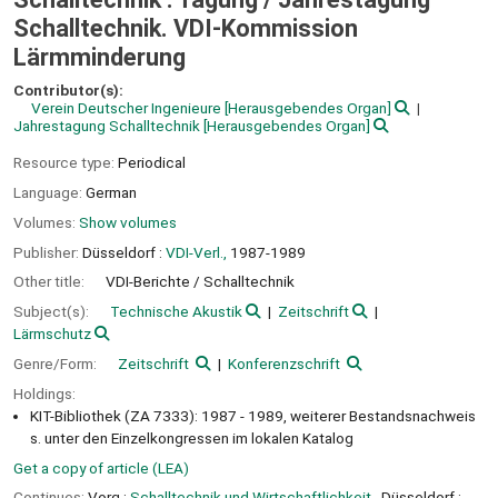
Schalltechnik. VDI-Kommission
Lärmminderung
Contributor(s):
Verein Deutscher Ingenieure
[Herausgebendes Organ]
Jahrestagung Schalltechnik
[Herausgebendes Organ]
Resource type:
Periodical
Language:
German
Volumes:
Show volumes
Publisher:
Düsseldorf :
VDI-Verl.,
1987-1989
Other title:
VDI-Berichte / Schalltechnik
Subject(s):
Technische Akustik
Zeitschrift
Lärmschutz
Genre/Form:
Zeitschrift
Konferenzschrift
Holdings:
KIT-Bibliothek (ZA 7333): 1987 - 1989, weiterer Bestandsnachweis
s. unter den Einzelkongressen im lokalen Katalog
Get a copy of article (LEA)
Continues:
Vorg.:
Schalltechnik und Wirtschaftlichkeit.
, Düsseldorf :