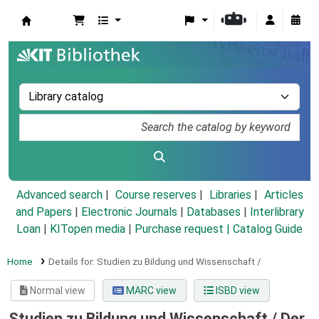
Koha online
Advanced search
Course reserves
Libraries
Articles
and Papers
|
Electronic Journals
|
Databases
|
Interlibrary
Loan
|
KITopen media
|
Purchase request |
Catalog Guide
Home
Details for:
Studien zu Bildung und Wissenschaft /
Normal view
MARC view
ISBD view
Studien zu Bildung und Wissenschaft /
Der