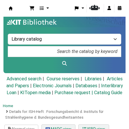
Koha online
Advanced search
Course reserves
Libraries
Articles
and Papers
|
Electronic Journals
|
Databases
|
Interlibrary
Loan
|
KITopen media
|
Purchase request |
Catalog Guide
Home
Details for:
ISH-Heft :
Forschungsbericht d. Instituts für
Strahlenhygiene d. Bundesgesundheitsamtes