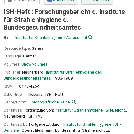
Normal view
MARC view
ISBD view
ISH-Heft : Forschungsbericht d. Instituts
für Strahlenhygiene d.
Bundesgesundheitsamtes
By:
Institut für Strahlenhygiene
[VerfasserIn]
Resource type:
Series
Language:
German
Volumes:
Show volumes
Publisher:
Neuherberg :
Institut für Strahlenhygiene des
Bundesgesundheitsamtes,
1983-1989
ISSN:
0175-4254
Other title:
Nebent.:: ISH
Heft
Genre/Form:
Monografische Reihe
Continues:
Fortsetzung von:
Institut für Strahlenhygiene. ISH-Bericht.
,
Neuherberg : ISH, 1981
Continued by:
Fortgesetzt durch:
Institut für Strahlenhygiene. ISH-
Berichte.
, Oberschleißheim : Bundesamt für Strahlenschutz,