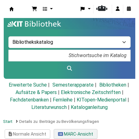
Koha
Erweiterte Suche
Semesterapparate
Bibliotheken
Aufsätze & Papers
|
Elektronische Zeitschriften
|
Fachdatenbanken
|
Fernleihe
|
KITopen-Medienportal
|
Literaturwunsch
|
Kataloganleitung
Start
Details zu:
Beiträge zu Bevölkerungsfragen
Normale Ansicht
MARC-Ansicht