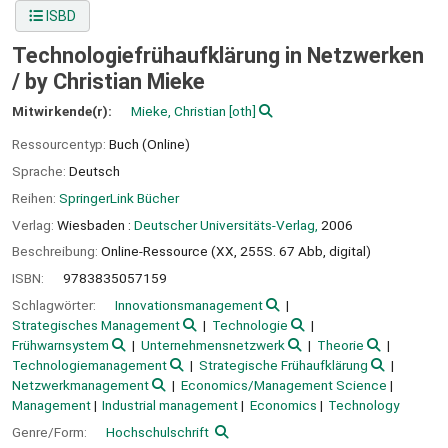
ISBD
Technologiefrühaufklärung in Netzwerken
/
by Christian Mieke
Mitwirkende(r):
Mieke, Christian
[oth]
Ressourcentyp:
Buch (Online)
Sprache:
Deutsch
Reihen:
SpringerLink Bücher
Verlag:
Wiesbaden :
Deutscher Universitäts-Verlag,
2006
Beschreibung:
Online-Ressource (XX, 255S. 67 Abb, digital)
ISBN:
9783835057159
Schlagwörter:
Innovationsmanagement
Strategisches Management
Technologie
Frühwarnsystem
Unternehmensnetzwerk
Theorie
Technologiemanagement
Strategische Frühaufklärung
Netzwerkmanagement
Economics/Management Science
Management
Industrial management
Economics
Technology
Genre/Form:
Hochschulschrift