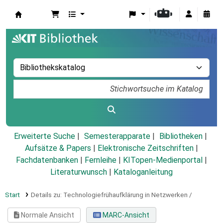
Koha
Erweiterte Suche
Semesterapparate
Bibliotheken
Aufsätze & Papers
|
Elektronische Zeitschriften
|
Fachdatenbanken
|
Fernleihe
|
KITopen-Medienportal
|
Literaturwunsch
|
Kataloganleitung
Start
Details zu:
Technologiefrühaufklärung in Netzwerken /
Normale Ansicht
MARC-Ansicht