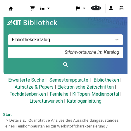
Koha
Erweiterte Suche
Semesterapparate
Bibliotheken
Aufsätze & Papers
|
Elektronische Zeitschriften
|
Fachdatenbanken
|
Fernleihe
|
KITopen-Medienportal
|
Literaturwunsch
|
Kataloganleitung
Start
Details zu:
Quantitative Analyse des Ausscheidungszustandes
eines Feinkornbaustahles zur Werkstoffcharakterisierung /