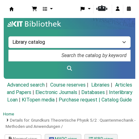
Koha online
Advanced search
Course reserves
Libraries
Articles
and Papers
|
Electronic Journals
|
Databases
|
Interlibrary
Loan
|
KITopen media
|
Purchase request |
Catalog Guide
Home
Details for:
Grundkurs Theoretische Physik 5/2 :
Quantenmechanik -
Methoden und Anwendungen /