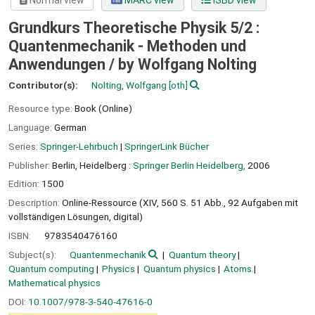
Normal view
MARC view
ISBD view
Grundkurs Theoretische Physik 5/2 :
Quantenmechanik - Methoden und
Anwendungen /
by Wolfgang Nolting
Contributor(s):
Nolting, Wolfgang
[oth]
Resource type:
Book (Online)
Language:
German
Series:
Springer-Lehrbuch
|
SpringerLink Bücher
Publisher:
Berlin, Heidelberg :
Springer Berlin Heidelberg,
2006
Edition:
1500
Description:
Online-Ressource (XIV, 560 S. 51 Abb., 92 Aufgaben mit
vollständigen Lösungen, digital)
ISBN:
9783540476160
Subject(s):
Quantenmechanik
Quantum theory
Quantum computing
Physics
Quantum physics
Atoms
Mathematical physics
DOI:
10.1007/978-3-540-47616-0