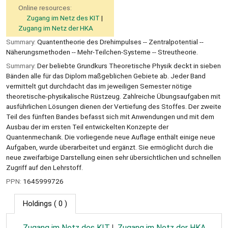
Online resources:
Zugang im Netz des KIT
Zugang im Netz der HKA
Summary:
Quantentheorie des Drehimpulses -- Zentralpotential --
Näherungsmethoden -- Mehr-Teilchen-Systeme -- Streutheorie.
Summary:
Der beliebte Grundkurs Theoretische Physik deckt in sieben
Bänden alle für das Diplom maßgeblichen Gebiete ab. Jeder Band
vermittelt gut durchdacht das im jeweiligen Semester nötige
theoretische-physikalische Rüstzeug. Zahlreiche Übungsaufgaben mit
ausführlichen Lösungen dienen der Vertiefung des Stoffes. Der zweite
Teil des fünften Bandes befasst sich mit Anwendungen und mit dem
Ausbau der im ersten Teil entwickelten Konzepte der
Quantenmechanik. Die vorliegende neue Auflage enthält einige neue
Aufgaben, wurde überarbeitet und ergänzt. Sie ermöglicht durch die
neue zweifarbige Darstellung einen sehr übersichtlichen und schnellen
Zugriff auf den Lehrstoff.
PPN:
1645999726
Holdings
( 0 )
Zugang im Netz des KIT
Zugang im Netz der HKA