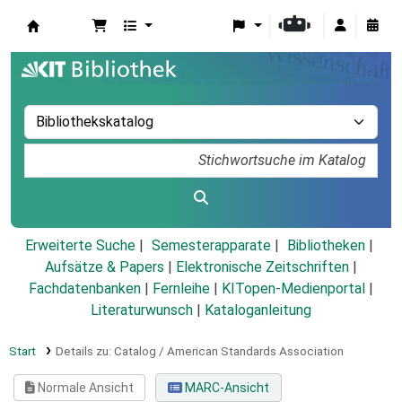
Koha
Erweiterte Suche
Semesterapparate
Bibliotheken
Aufsätze & Papers
|
Elektronische Zeitschriften
|
Fachdatenbanken
|
Fernleihe
|
KITopen-Medienportal
|
Literaturwunsch
|
Kataloganleitung
Start
Details zu:
Catalog / American Standards Association
Normale Ansicht
MARC-Ansicht