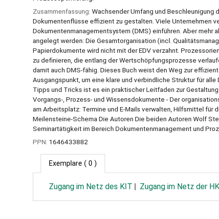
Zusammenfassung:
Wachsender Umfang und Beschleunigung de
Dokumentenflüsse effizient zu gestalten. Viele Unternehmen v
Dokumentenmanagementsystem (DMS) einführen. Aber mehr als 50 
angelegt werden: Die Gesamtorganisation (incl. Qualitätsman
Papierdokumente wird nicht mit der EDV verzahnt. Prozessorient
zu definieren, die entlang der Wertschöpfungsprozesse verlaufe
damit auch DMS-fähig. Dieses Buch weist den Weg zur effizient
Ausgangspunkt, um eine klare und verbindliche Struktur für alle
Tipps und Tricks ist es ein praktischer Leitfaden zur Gestaltun
Vorgangs-, Prozess- und Wissensdokumente - Der organisations
am Arbeitsplatz: Termine und E-Mails verwalten, Hilfsmittel für
Meilensteine-Schema Die Autoren Die beiden Autoren Wolf Stei
Seminartätigkeit im Bereich Dokumentenmanagement und Proz
PPN:
1646433882
Exemplare
( 0 )
Zugang im Netz des KIT
Zugang im Netz der H