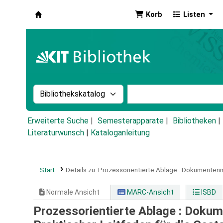
Korb
Listen
Koha
Suche im Katalog nach:
Stichwortsuche im Ka
Erweiterte Suche
Semesterapparate
Bibliotheken
Literaturwunsch
|
Kataloganleitung
Start
Details zu:
Prozessorientierte Ablage :
Dokumentenman
Normale Ansicht
MARC-Ansicht
ISBD
Prozessorientierte Ablage : Doku