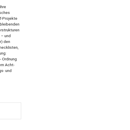
ihre
isches
T-Projekte
rbleibenden
rstrukturen
g – und
r) den
hecklisten,
ung:
 - Ordnung
dem Acht-
gs- und