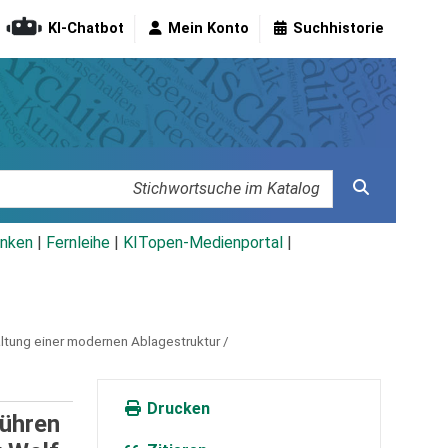
KI-Chatbot
Mein Konto
Suchhistorie
nken
|
Fernleihe
|
KITopen-Medienportal
|
ltung einer modernen Ablagestruktur /
Drucken
führen