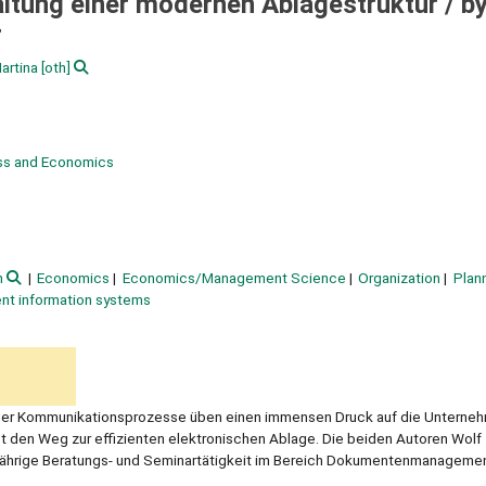
altung einer modernen Ablagestruktur /
b
r
artina
[oth]
ess and Economics
n
Economics
Economics/Management Science
Organization
Plan
t information systems
r Kommunikationsprozesse üben einen immensen Druck auf die Unterneh
st den Weg zur effizienten elektronischen Ablage. Die beiden Autoren Wolf
rjährige Beratungs- und Seminartätigkeit im Bereich Dokumentenmanageme