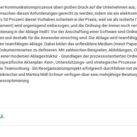
r Kommunikationsprozesse üben großen Druck auf die Unternehmen aus, 
ersuchen diesen Anforderungen gerecht zu werden, indem sie ein elektron
Prozent dieser Vorhaben scheitern in der Praxis, weil sie als isolierte I
agement) wird ungenügend einbezogen, und die Ordnung der immer noch ve
ierung in der Ablage heißt: Vor der Anschaffung einer Software sind Ordne
n und deshalb für die Anwender einsichtig sind. Die Ablage wird teamfähi
en teamfähigen Ablage. Dabei bildet das unflexiblere Medium (meist Papie
 Dokumentenarten zu definieren. Mit zahlreichen Beispielen, Abbildungen, C
g einer modernen Ablagestruktur. - Grundlagen der prozessorientierten Ordn
spezifische Aktenplan: Kern-, Unterstützungs- und strategische Prozesse
 die Teamordnung - Ein Reorganisationsprojekt erfolgreich durchführen mit 
nbrecher und Martina Müll-Schnurr verfügen über eine mehrjährige Beratun
essoptimierung.
KA