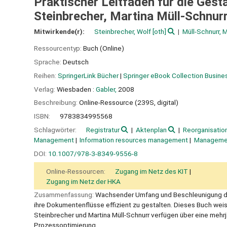
Praktischer Leitfaden für die Gest
Steinbrecher, Martina Müll-Schnur
Mitwirkende(r):
Steinbrecher, Wolf
[oth]
Müll-Schnurr, M
Ressourcentyp:
Buch (Online)
Sprache:
Deutsch
Reihen:
SpringerLink Bücher
|
Springer eBook Collection Busin
Verlag:
Wiesbaden :
Gabler,
2008
Beschreibung:
Online-Ressource (239S, digital)
ISBN:
9783834995568
Schlagwörter:
Registratur
Aktenplan
Reorganisatio
Management
Information resources management
Managemen
DOI:
10.1007/978-3-8349-9556-8
Online-Ressourcen:
Zugang im Netz des KIT
Zugang im Netz der HKA
Zusammenfassung:
Wachsender Umfang und Beschleunigung de
ihre Dokumentenflüsse effizient zu gestalten. Dieses Buch wei
Steinbrecher und Martina Müll-Schnurr verfügen über eine meh
Prozessoptimierung.