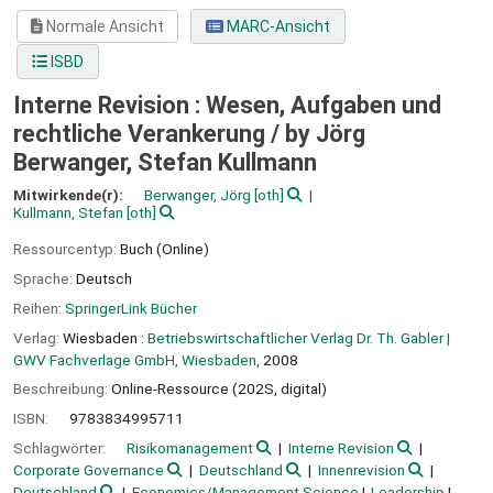
Normale Ansicht
MARC-Ansicht
ISBD
Interne Revision : Wesen, Aufgaben und
rechtliche Verankerung /
by Jörg
Berwanger, Stefan Kullmann
Mitwirkende(r):
Berwanger, Jörg
[oth]
Kullmann, Stefan
[oth]
Ressourcentyp:
Buch (Online)
Sprache:
Deutsch
Reihen:
SpringerLink Bücher
Verlag:
Wiesbaden :
Betriebswirtschaftlicher Verlag Dr. Th. Gabler |
GWV Fachverlage GmbH, Wiesbaden,
2008
Beschreibung:
Online-Ressource (202S, digital)
ISBN:
9783834995711
Schlagwörter:
Risikomanagement
Interne Revision
Corporate Governance
Deutschland
Innenrevision
Deutschland
Economics/Management Science
Leadership