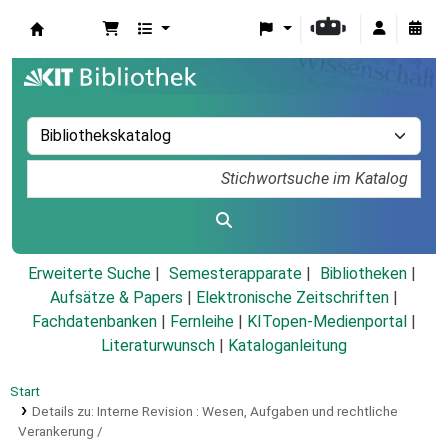
Koha
Erweiterte Suche
Semesterapparate
Bibliotheken
Aufsätze & Papers
|
Elektronische Zeitschriften
|
Fachdatenbanken
|
Fernleihe
|
KITopen-Medienportal
|
Literaturwunsch
|
Kataloganleitung
Start
Details zu:
Interne Revision :
Wesen, Aufgaben und rechtliche
Verankerung /