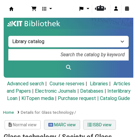
Koha online
Advanced search
Course reserves
Libraries
Articles
and Papers
|
Electronic Journals
|
Databases
|
Interlibrary
Loan
|
KITopen media
|
Purchase request |
Catalog Guide
Home
Details for:
Glass technology /
Normal view
MARC view
ISBD view
Glass technology /
Society of Glass