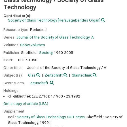
Technology
Contributor(s):
Society of Glass Technology
[Herausgebendes Organ]
Resource type:
Periodical
Series:
Journal of the Society of Glass Technology: A
Volumes:
Show volumes
Publisher:
Sheffield :
Society,
1960-2005
ISSN:
0017-1050
Other title:
Journal of the Society of Glass Technology / A
Subject(s):
Glas
Zeitschrift
Glastechnik
Genre/Form:
Zeitschrift
Holdings:
KIT-Bibliothek (ZE 2716): 1.1960 - 23.1982
Get a copy of article (LEA)
Supplement:
Beil.:
Society of Glass Technology. SGT news.
Sheffield : Society of
Glass Technology, 1999