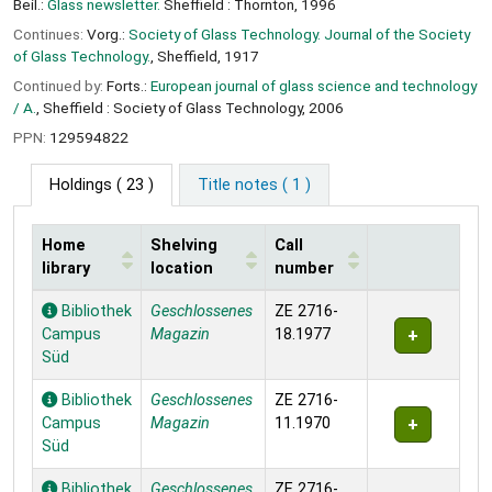
Beil.:
Glass newsletter.
Sheffield : Thornton, 1996
Continues:
Vorg.:
Society of Glass Technology. Journal of the Society
of Glass Technology.
, Sheffield, 1917
Continued by:
Forts.:
European journal of glass science and technology
/ A.
, Sheffield : Society of Glass Technology, 2006
PPN:
129594822
Holdings
( 23 )
Title notes ( 1 )
Home
Shelving
Call
library
location
number
Holdings
Bibliothek
Geschlossenes
ZE 2716-
Campus
Magazin
18.1977
Süd
Bibliothek
Geschlossenes
ZE 2716-
Campus
Magazin
11.1970
Süd
Bibliothek
Geschlossenes
ZE 2716-