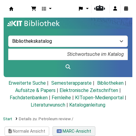
Koha
Erweiterte Suche
Semesterapparate
Bibliotheken
Aufsätze & Papers
|
Elektronische Zeitschriften
|
Fachdatenbanken
|
Fernleihe
|
KITopen-Medienportal
|
Literaturwunsch
|
Kataloganleitung
Start
Details zu:
Petroleum review /
Normale Ansicht
MARC-Ansicht