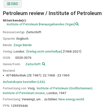
ISBD
Petroleum review /
Institute of Petroleum
Mitwirkende(r):
Institute of Petroleum
[Herausgebendes Organ]
Ressourcentyp:
Zeitschrift
Sprache:
Englisch
Bände:
Zeige Bände
Verlag:
London :
[Verlag nicht ermittelbar],
[1968-2021]
ISSN:
0020-3076
Genre/Form:
Zeitschrift
Bestand:
KIT-Bibliothek (ZE 1987): 22.1968 - 23.1969
Aufsatzkopie bestellen (LEA)
Fortsetzung von:
Vorg.:
Institute of Petroleum (Großbritannien).
Institute of Petroleum review.
, London, 1947
Fortsetzung:
Vereinigt, um ... zu bilden:
New energy world.
PPN:
129595446