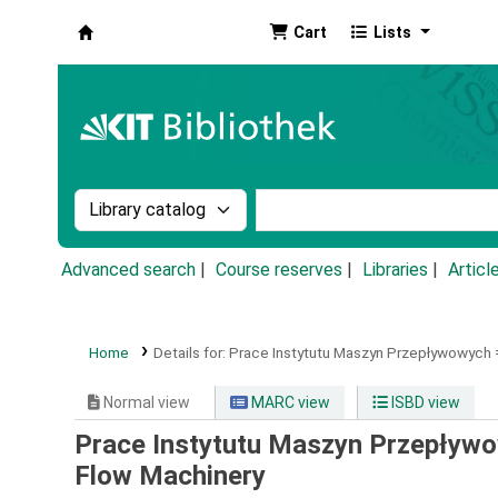
Cart
Lists
Koha online
Search the catalog by:
Search the catalog by k
Advanced search
Course reserves
Libraries
Articl
Home
Details for:
Prace Instytutu Maszyn Przepływowych 
Normal view
MARC view
ISBD view
Prace Instytutu Maszyn Przepływowy
Flow Machinery