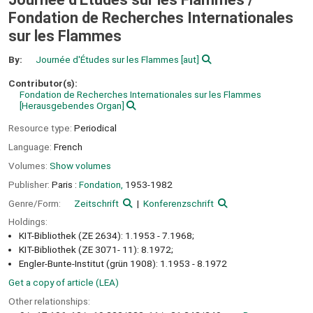
Fondation de Recherches Internationales
sur les Flammes
By:
Journée d'Études sur les Flammes
[aut]
Contributor(s):
Fondation de Recherches Internationales sur les Flammes
[Herausgebendes Organ]
Resource type:
Periodical
Language:
French
Volumes:
Show volumes
Publisher:
Paris :
Fondation,
1953-1982
Genre/Form:
Zeitschrift
Konferenzschrift
Holdings:
KIT-Bibliothek (ZE 2634): 1.1953 - 7.1968;
KIT-Bibliothek (ZE 3071- 11): 8.1972;
Engler-Bunte-Institut (grün 1908): 1.1953 - 8.1972
Get a copy of article (LEA)
Other relationships: