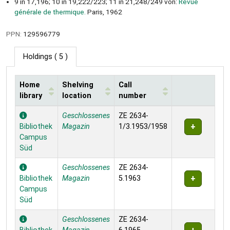
9 in 17,196; 10 in 19,222/223; 11 in 21,248/249 von:
Revue
générale de thermique.
Paris, 1962
PPN:
129596779
Holdings
( 5 )
Home
Shelving
Call
library
location
number
Holdings
Geschlossenes
ZE 2634-
Bibliothek
Magazin
1/3.1953/1958
Campus
Süd
Geschlossenes
ZE 2634-
Bibliothek
Magazin
5.1963
Campus
Süd
Geschlossenes
ZE 2634-