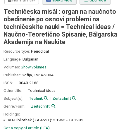
Normal view
MARC view
ISBD view
Techničeska misăl : organ na naučnoto
obedinenie po osnovi problemi na
techničeskite nauki = Technical ideas /
Naučno-Teoretično Spisanie, Bălgarska
Akademija na Naukite
Resource type:
Periodical
Language:
Bulgarian
Volumes:
Show volumes
Publisher:
Sofija,
1964-2004
ISSN:
0040-2168
Other title:
Technical ideas
Subject(s):
Technik
Zeitschrift
Genre/Form:
Zeitschrift
Holdings:
KIT-Bibliothek (ZA 4521): 2.1965 - 19.1982
Get a copy of article (LEA)