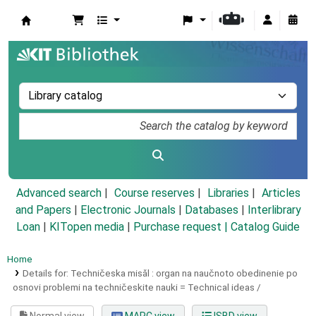
Koha online
Advanced search
Course reserves
Libraries
Articles
and Papers
|
Electronic Journals
|
Databases
|
Interlibrary
Loan
|
KITopen media
|
Purchase request |
Catalog Guide
Home
Details for:
Techničeska misăl :
organ na naučnoto obedinenie po
osnovi problemi na techničeskite nauki = Technical ideas /