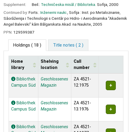
Supplement:
Beil.:
Techničeska misăl / Biblioteka.
Sofija, 2000
Continued by:
Forts.:
Inženerni nauki.
, Sofija : Inst. po Metaloznanie,
Săorăženija i Technologii s Centăr po Hidro- i Aerodinamika "Akademik
Angel Balevski" kăm Bălgarskata Akad. na Naukite, 2005
PPN:
129599387
Holdings
( 18 )
Title notes ( 2 )
Home
Shelving
Call
library
location
number
Holdings
Bibliothek
Geschlossenes
ZA 4521-
Campus Süd
Magazin
12.1975
Bibliothek
Geschlossenes
ZA 4521-
Campus Süd
Magazin
13.1976
Bibliothek
Geschlossenes
ZA 4521-