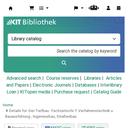
Koha online
Advanced search
Course reserves
Libraries
Articles
and Papers
|
Electronic Journals
|
Databases
|
Interlibrary
Loan
|
KITopen media
|
Purchase request |
Catalog Guide
Home
Details for:
Der Tiefbau :
Fachzeitschr. f. Verfahrenstechnik u.
Bauausführung ; Ingenieurbau, Straßenbau