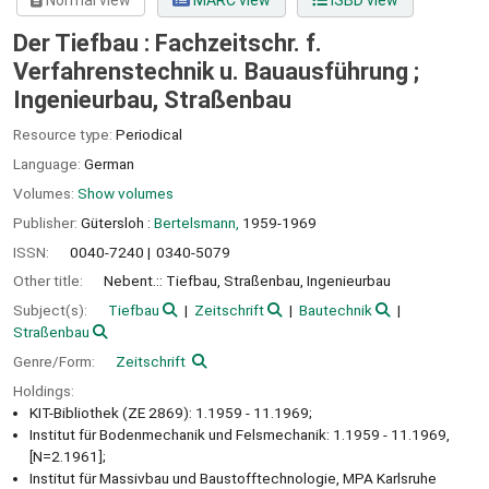
Normal view
MARC view
ISBD view
Der Tiefbau : Fachzeitschr. f.
Verfahrenstechnik u. Bauausführung ;
Ingenieurbau, Straßenbau
Resource type:
Periodical
Language:
German
Volumes:
Show volumes
Publisher:
Gütersloh :
Bertelsmann,
1959-1969
ISSN:
0040-7240
0340-5079
Other title:
Nebent.:: Tiefbau, Straßenbau, Ingenieurbau
Subject(s):
Tiefbau
Zeitschrift
Bautechnik
Straßenbau
Genre/Form:
Zeitschrift
Holdings:
KIT-Bibliothek (ZE 2869): 1.1959 - 11.1969;
Institut für Bodenmechanik und Felsmechanik: 1.1959 - 11.1969,
[N=2.1961];
Institut für Massivbau und Baustofftechnologie, MPA Karlsruhe