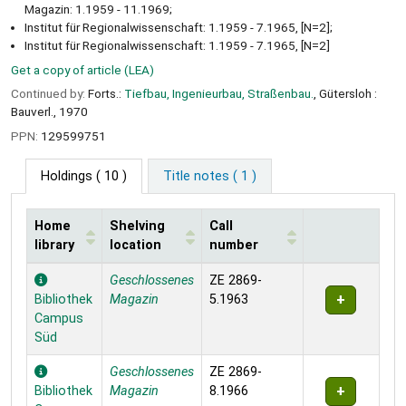
Magazin: 1.1959 - 11.1969;
Institut für Regionalwissenschaft: 1.1959 - 7.1965, [N=2];
Institut für Regionalwissenschaft: 1.1959 - 7.1965, [N=2]
Get a copy of article (LEA)
Continued by:
Forts.:
Tiefbau, Ingenieurbau, Straßenbau.
, Gütersloh :
Bauverl., 1970
PPN:
129599751
Holdings
( 10 )
Title notes ( 1 )
Home
Shelving
Call
library
location
number
Holdings
Geschlossenes
ZE 2869-
Bibliothek
Magazin
5.1963
Campus
Süd
Geschlossenes
ZE 2869-
Bibliothek
Magazin
8.1966