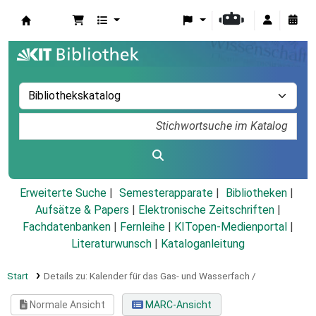
Koha
Erweiterte Suche
Semesterapparate
Bibliotheken
Aufsätze & Papers
|
Elektronische Zeitschriften
|
Fachdatenbanken
|
Fernleihe
|
KITopen-Medienportal
|
Literaturwunsch
|
Kataloganleitung
Start
Details zu:
Kalender für das Gas- und Wasserfach /
Normale Ansicht
MARC-Ansicht