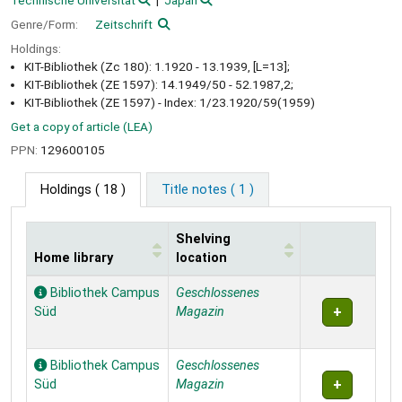
Technische Universität
Japan
Genre/Form:
Zeitschrift
Holdings:
KIT-Bibliothek (Zc 180): 1.1920 - 13.1939, [L=13];
KIT-Bibliothek (ZE 1597): 14.1949/50 - 52.1987,2;
KIT-Bibliothek (ZE 1597) - Index: 1/23.1920/59(1959)
Get a copy of article (LEA)
PPN:
129600105
Holdings
( 18 )
Title notes ( 1 )
Shelving
Home library
location
Holdings
Bibliothek Campus
Geschlossenes
Süd
Magazin
Bibliothek Campus
Geschlossenes
Süd
Magazin