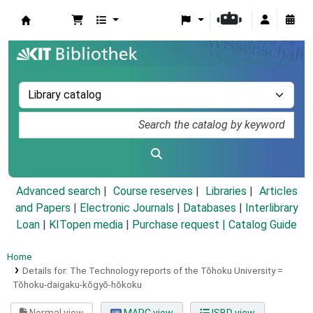
Koha online
Advanced search
Course reserves
Libraries
Articles
and Papers
|
Electronic Journals
|
Databases
|
Interlibrary
Loan
|
KITopen media
|
Purchase request |
Catalog Guide
Home
Details for:
The Technology reports of the Tōhoku University =
Tōhoku-daigaku-kōgyō-hōkoku