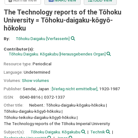
Normal view
MARC view
ISBD view
The Technology reports of the Tōhoku
University = Tōhoku-daigaku-kōgyō-
hōkoku
By:
Tōhoku Daigaku
[VerfasserIn]
Contributor(s):
Tōhoku Daigaku. Kōgakubu
[Herausgebendes Organ]
Resource type:
Periodical
Language:
Undetermined
Volumes:
Show volumes
Publisher:
Sendai, Japan :
[Verlag nicht ermittelbar],
1920-1987
ISSN:
0040-8816
0372-1337
Other title:
Nebent.: Tōhoku-daigaku-kōgaku-hōkoku
Tōhoku-daigaku-kōgyō-hōkoku
Tōhoku-teikoku-daigaku-kōgyō-hōkoku
The Technology reports of the Tōhoku Imperial University
Subject(s):
Tōhoku Daigaku. Kōgakubu
Technik