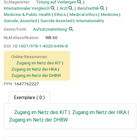
Schlagwörter:
Tötung auf Verlangen
Internationaler Vergleich
Arzt
Berufsethik
Medicine & Public Health
Ethics
Medical ethics
Medicine
Suicide, Assisted
Suicide Assisted
Internationality
Genre/Form:
Aufsatzsammlung
NLM-Klassifikation:
WB 60
DOI:
10.1007/978-1-4020-6496-8
Online-Ressourcen:
Zugang im Netz des KIT
Zugang im Netz der HKA
Zugang im Netz der DHBW
PPN:
1647762227
Exemplare
( 0 )
Zugang im Netz des KIT
Zugang im Netz der HKA
Zugang im Netz der DHBW