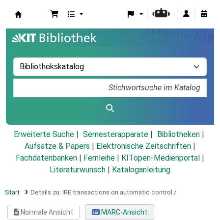
Koha
Erweiterte Suche
Semesterapparate
Bibliotheken
Aufsätze & Papers
|
Elektronische Zeitschriften
|
Fachdatenbanken
|
Fernleihe
|
KITopen-Medienportal
|
Literaturwunsch
|
Kataloganleitung
Start
Details zu:
IRE transactions on automatic control /
Normale Ansicht
MARC-Ansicht