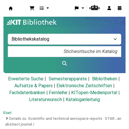
Koha
Erweiterte Suche
Semesterapparate
Bibliotheken
Aufsätze & Papers
|
Elektronische Zeitschriften
|
Fachdatenbanken
|
Fernleihe
|
KITopen-Medienportal
|
Literaturwunsch
|
Kataloganleitung
Start
Details zu:
Scientific and technical aerospace reports :
STAR ; an
abstract journal /