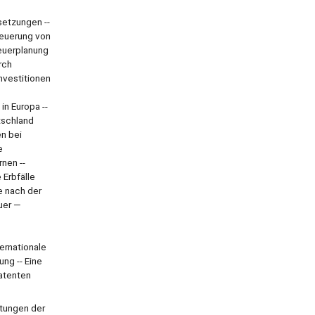
setzungen --
teuerung von
euerplanung
rch
nvestitionen
in Europa --
tschland
en bei
e
nen --
 Erbfälle
 nach der
uer —
ernationale
ng -- Eine
latenten
htungen der