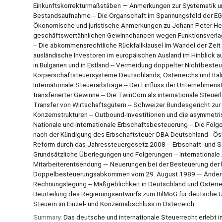
Einkunftskorrekturmaßstäben — Anmerkungen zur Systematik un
Bestandsaufnahme -- Die Organschaft im Spannungsfeld der EG-
Ökonomische und juristische Anmerkungen zu Johann Peter He
geschäftswertähnlichen Gewinnchancen wegen Funktionsverlager
-- Die abkommensrechtliche Rückfallklausel im Wandel der Zeit 
ausländische Investoren im europäischen Ausland im Hinblick au
in Bulgarien und in Estland -- Vermeidung doppelter Nichtbesteue
Körperschaftsteuersysteme Deutschlands, Österreichs und Italie
Internationale Steuerarbitrage -- Der Einfluss der Unternehme
transferierter Gewinne -- Die TwinCom als internationale Steue
Transfer von Wirtschaftsgütern -- Schweizer Bundesgericht zu
Konzernstrukturen -- Outbound-Investitionen und die asymmetr
Nationale und internationale Erbschaftsbesteuerung -- Die Folg
nach der Kündigung des Erbschaftsteuer-DBA Deutschland - 
Reform durch das Jahressteuergesetz 2008 -- Erbschaft- und S
Grundsätzliche Überlegungen und Folgerungen -- Internationale
Mitarbeiterentsendung — Neuerungen bei der Besteuerung der b
Doppelbesteuerungsabkommen vom 29. August 1989 — Änderungsp
Rechnungslegung -- Maßgeblichkeit in Deutschland und Österrei
Beurteilung des Regierungsentwurfs zum BilMoG für deutsche Un
Steuern im Einzel- und Konzernabschluss in Österreich.
Summary:
Das deutsche und internationale Steuerrecht erlebt i