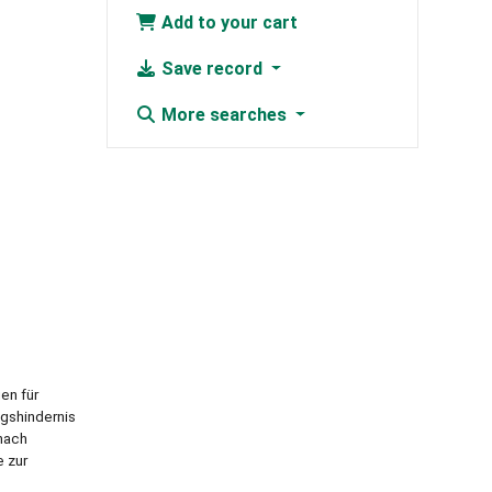
Add to your cart
Save record
More searches
en für
ngshindernis
nach
 zur