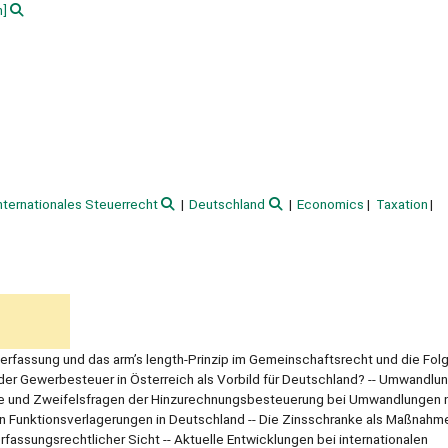
h]
nternationales Steuerrecht
Deutschland
Economics
Taxation
lerfassung und das arm’s length-Prinzip im Gemeinschaftsrecht und die Folg
er Gewerbesteuer in Österreich als Vorbild für Deutschland? -- Umwandlu
 und Zweifelsfragen der Hinzurechnungsbesteuerung bei Umwandlungen 
Funktionsverlagerungen in Deutschland -- Die Zinsschranke als Maßnahme
fassungsrechtlicher Sicht -- Aktuelle Entwicklungen bei internationalen