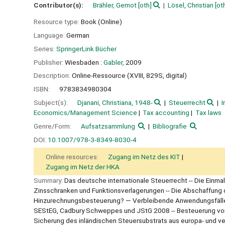
Contributor(s):
Brähler, Gernot
[oth]
Lösel, Christian
[ot
Resource type:
Book (Online)
Language:
German
Series:
SpringerLink Bücher
Publisher:
Wiesbaden :
Gabler,
2009
Description:
Online-Ressource (XVIII, 829S, digital)
ISBN:
9783834980304
Subject(s):
Djanani, Christiana, 1948-
Steuerrecht
I
Economics/Management Science
Tax accounting
Tax laws
Genre/Form:
Aufsatzsammlung
Bibliografie
DOI:
10.1007/978-3-8349-8030-4
Online resources:
Zugang im Netz des KIT
Zugang im Netz der HKA
Summary:
Das deutsche internationale Steuerrecht -- Die Einma
Zinsschranken und Funktionsverlagerungen -- Die Abschaffung d
Hinzurechnungsbesteuerung? — Verbleibende Anwendungsfälle
SEStEG, Cadbury Schweppes und JStG 2008 -- Besteuerung von 
Sicherung des inländischen Steuersubstrats aus europa- und ver