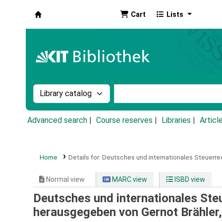
Cart
Lists
Koha online
Search the catalog by:
Search the catalog by k
Advanced search
Course reserves
Libraries
Articl
Home
Details for:
Deutsches und internationales Steuerrec
Normal view
MARC view
ISBD view
Deutsches und internationales Ste
herausgegeben von Gernot Brähler,