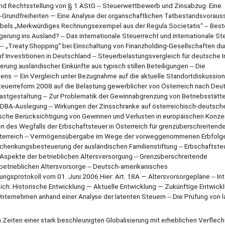
d Rechtsstellung von § 1 AStG -- Steuerwettbewerb und Zinsabzug: Eine
Grundfreiheiten — Eine Analyse der organschaftlichen Tatbestandsvoraus
bels „Merkwürdiges Rechnungsexempel aus der Regula Societatis“ -- Bes
ung ins Ausland? -- Das internationale Steuerrecht und internationale St
-- „Treaty Shopping“ bei Einschaltung von Finanzholding-Gesellschaften du
f Investitionen in Deutschland -- Steuerbelastungsvergleich für deutsche I
rung ausländischer Einkünfte aus typisch stillen Beteiligungen -- Die
ns — Ein Vergleich unter Bezugnahme auf die aktuelle Standortdiskussion 
nsteuerreform 2008 auf die Belastung gewerblicher von Österreich nach Deu
rlastgestaltung -- Zur Problematik der Gewinnabgrenzung von Betriebsstätt
r DBA-Auslegung -- Wirkungen der Zinsschranke auf österreichisch-deutsch
ische Berücksichtigung von Gewinnen und Verlusten in europäischen Konzer
en des Wegfalls der Erbschaftsteuer in Österreich für grenzüberschreitende
Österreich -- Vermögensübergabe im Wege der vorweggenommenen Erbfolge
chenkungsbesteuerung der ausländischen Familienstiftung -- Erbschaftste
 Aspekte der betrieblichen Altersversorgung -- Grenzüberschreitende
etrieblichen Altersvorsorge -- Deutsch-amerikanisches
rotokoll vom 01. Juni 2006 Hier: Art. 18A — Altersvorsorgepläne -- Int
ch: Historische Entwicklung — Aktuelle Entwicklung — Zukünftige Entwicklu
ternehmen anhand einer Analyse der latenten Steuern -- Die Prüfung von 
n Zeiten einer stark beschleunigten Globalisierung mit erheblichen Verflec