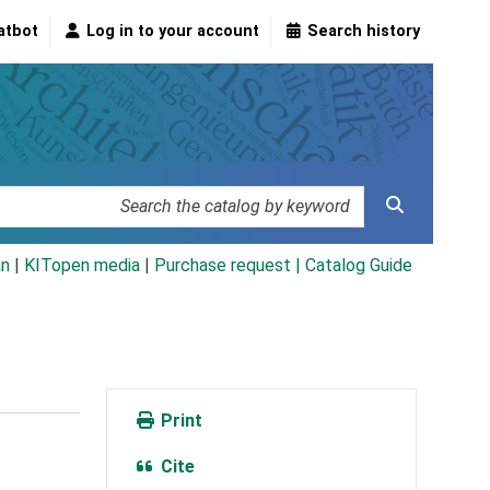
atbot
Log in to your account
Search history
an
|
KITopen media
|
Purchase request |
Catalog Guide
Print
Cite