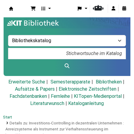
Koha
Erweiterte Suche
Semesterapparate
Bibliotheken
Aufsätze & Papers
|
Elektronische Zeitschriften
|
Fachdatenbanken
|
Fernleihe
|
KITopen-Medienportal
|
Literaturwunsch
|
Kataloganleitung
Start
Details zu:
Investitions-Controlling in dezentralen Unternehmen :
Anreizsysteme als Instrument zur Verhaltenssteuerung im