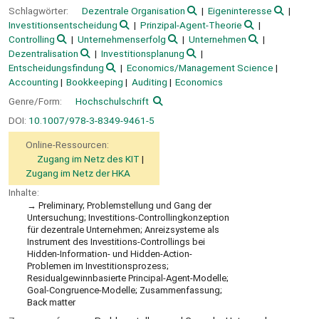
Schlagwörter:
Dezentrale Organisation
Eigeninteresse
Investitionsentscheidung
Prinzipal-Agent-Theorie
Controlling
Unternehmenserfolg
Unternehmen
Dezentralisation
Investitionsplanung
Entscheidungsfindung
Economics/Management Science
Accounting
Bookkeeping
Auditing
Economics
Genre/Form:
Hochschulschrift
DOI:
10.1007/978-3-8349-9461-5
Online-Ressourcen:
Zugang im Netz des KIT
Zugang im Netz der HKA
Inhalte:
Preliminary; Problemstellung und Gang der
Untersuchung; Investitions-Controllingkonzeption
für dezentrale Unternehmen; Anreizsysteme als
Instrument des Investitions-Controllings bei
Hidden-Information- und Hidden-Action-
Problemen im Investitionsprozess;
Residualgewinnbasierte Principal-Agent-Modelle;
Goal-Congruence-Modelle; Zusammenfassung;
Back matter