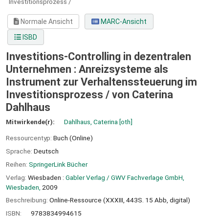
Investitionsprozess /
Normale Ansicht
MARC-Ansicht
ISBD
Investitions-Controlling in dezentralen
Unternehmen : Anreizsysteme als
Instrument zur Verhaltenssteuerung im
Investitionsprozess /
von Caterina
Dahlhaus
Mitwirkende(r):
Dahlhaus, Caterina
[oth]
Ressourcentyp:
Buch (Online)
Sprache:
Deutsch
Reihen:
SpringerLink Bücher
Verlag:
Wiesbaden :
Gabler Verlag / GWV Fachverlage GmbH,
Wiesbaden,
2009
Beschreibung:
Online-Ressource (XXXIII, 443S. 15 Abb, digital)
ISBN:
9783834994615