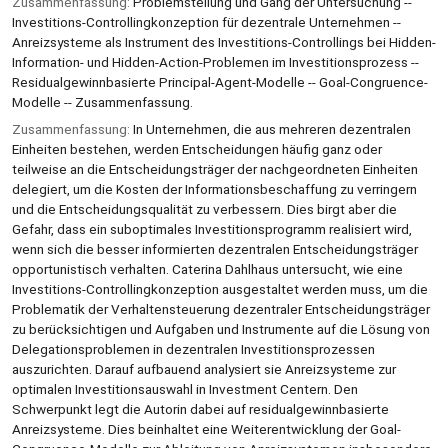
Zusammenfassung:
Problemstellung und Gang der Untersuchung --
Investitions-Controllingkonzeption für dezentrale Unternehmen --
Anreizsysteme als Instrument des Investitions-Controllings bei Hidden-
Information- und Hidden-Action-Problemen im Investitionsprozess --
Residualgewinnbasierte Principal-Agent-Modelle -- Goal-Congruence-
Modelle -- Zusammenfassung.
Zusammenfassung:
In Unternehmen, die aus mehreren dezentralen
Einheiten bestehen, werden Entscheidungen häufig ganz oder
teilweise an die Entscheidungsträger der nachgeordneten Einheiten
delegiert, um die Kosten der Informationsbeschaffung zu verringern
und die Entscheidungsqualität zu verbessern. Dies birgt aber die
Gefahr, dass ein suboptimales Investitionsprogramm realisiert wird,
wenn sich die besser informierten dezentralen Entscheidungsträger
opportunistisch verhalten. Caterina Dahlhaus untersucht, wie eine
Investitions-Controllingkonzeption ausgestaltet werden muss, um die
Problematik der Verhaltensteuerung dezentraler Entscheidungsträger
zu berücksichtigen und Aufgaben und Instrumente auf die Lösung von
Delegationsproblemen in dezentralen Investitionsprozessen
auszurichten. Darauf aufbauend analysiert sie Anreizsysteme zur
optimalen Investitionsauswahl in Investment Centern. Den
Schwerpunkt legt die Autorin dabei auf residualgewinnbasierte
Anreizsysteme. Dies beinhaltet eine Weiterentwicklung der Goal-