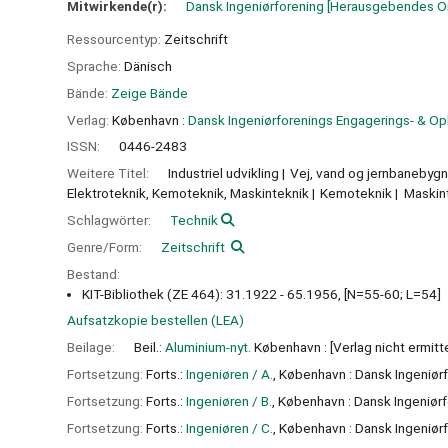
Mitwirkende(r):
Dansk Ingeniørforening
[Herausgebendes O
Ressourcentyp:
Zeitschrift
Sprache:
Dänisch
Bände:
Zeige Bände
Verlag:
København :
Dansk Ingeniørforenings Engagerings- & Op
ISSN:
0446-2483
Weitere Titel:
Industriel udvikling
Vej, vand og jernbanebygn
Elektroteknik, Kemoteknik, Maskinteknik
Kemoteknik
Maskin
Schlagwörter:
Technik
Genre/Form:
Zeitschrift
Bestand:
KIT-Bibliothek (ZE 464): 31.1922 - 65.1956, [N=55-60; L=54]
Aufsatzkopie bestellen (LEA)
Beilage:
Beil.:
Aluminium-nyt.
København : [Verlag nicht ermitt
Fortsetzung:
Forts.:
Ingeniøren / A.
, København : Dansk Ingeniør
Fortsetzung:
Forts.:
Ingeniøren / B.
, København : Dansk Ingeniør
Fortsetzung:
Forts.:
Ingeniøren / C.
, København : Dansk Ingeniør