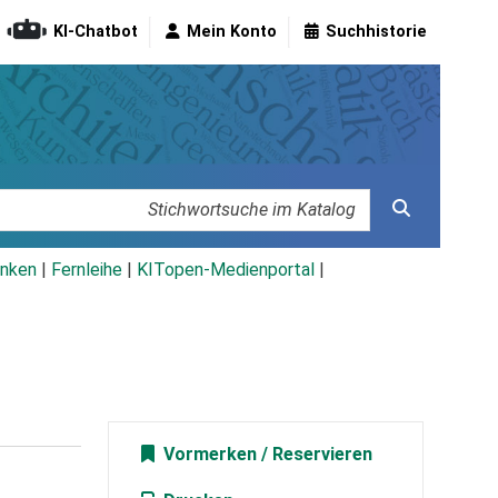
KI-Chatbot
Mein Konto
Suchhistorie
nken
|
Fernleihe
|
KITopen-Medienportal
|
Vormerken