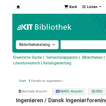
Korb
Listen
Koha
Suche im Katalog nach:
Stichwortsuche im Ka
Erweiterte Suche
Semesterapparate
Bibliotheken
Literaturwunsch
|
Kataloganleitung
Start
Details zu:
Ingeniøren /
Normale Ansicht
MARC-Ansicht
ISBD
Ingeniøren /
Dansk Ingeniørforenin