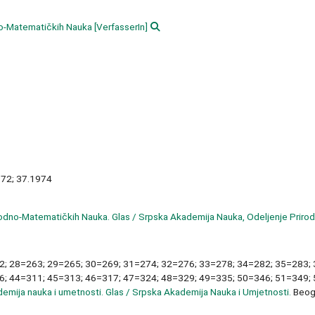
no-Matematičkih Nauka
[VerfasserIn]
1972; 37.1974
odno-Matematičkih Nauka. Glas / Srpska Akademija Nauka, Odeljenje Priro
2; 28=263; 29=265; 30=269; 31=274; 32=276; 33=278; 34=282; 35=283;
6; 44=311; 45=313; 46=317; 47=324; 48=329; 49=335; 50=346; 51=349;
emija nauka i umetnosti. Glas / Srpska Akademija Nauka i Umjetnosti.
Beogr