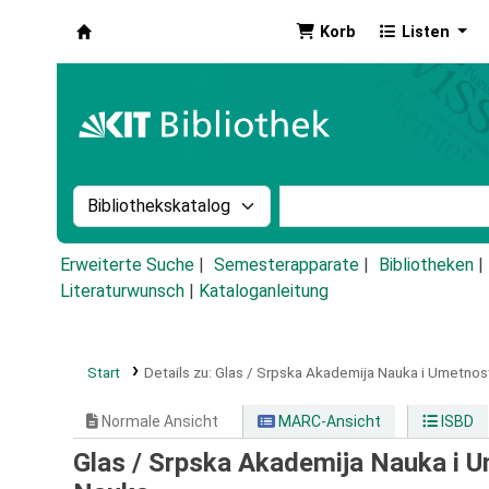
Korb
Listen
Koha
Suche im Katalog nach:
Stichwortsuche im Ka
Erweiterte Suche
Semesterapparate
Bibliotheken
Literaturwunsch
|
Kataloganleitung
Start
Details zu:
Glas / Srpska Akademija Nauka i Umetnost
Normale Ansicht
MARC-Ansicht
ISBD
Glas / Srpska Akademija Nauka i U