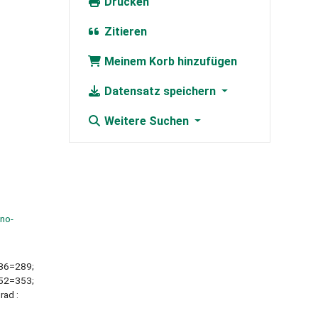
Drucken
Zitieren
Meinem Korb hinzufügen
Datensatz speichern
Weitere Suchen
dno-
 36=289;
 52=353;
ad :