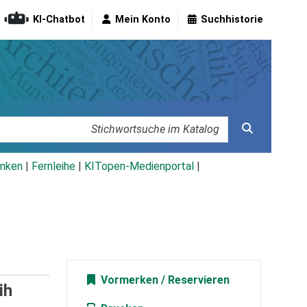
KI-Chatbot
Mein Konto
Suchhistorie
nken
|
Fernleihe
|
KITopen-Medienportal
|
Vormerken
ih