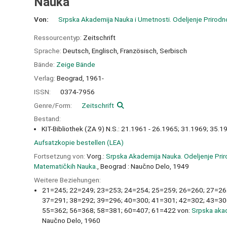
Nauka
Von:
Srpska Akademija Nauka i Umetnosti. Odeljenje Prirod
Ressourcentyp:
Zeitschrift
Sprache:
Deutsch
,
Englisch
,
Französisch
,
Serbisch
Bände:
Zeige Bände
Verlag:
Beograd,
1961-
ISSN:
0374-7956
Genre/Form:
Zeitschrift
Bestand:
KIT-Bibliothek (ZA 9) N.S.: 21.1961 - 26.1965; 31.1969; 35.
Aufsatzkopie bestellen (LEA)
Fortsetzung von:
Vorg.:
Srpska Akademija Nauka. Odeljenje Prir
Matematičkih Nauka.
, Beograd : Naučno Delo, 1949
Weitere Beziehungen:
21=245; 22=249; 23=253; 24=254; 25=259; 26=260; 27=26
37=291; 38=292; 39=296; 40=300; 41=301; 42=302; 43=30
55=362; 56=368; 58=381; 60=407; 61=422 von:
Srpska akad
Naučno Delo, 1960