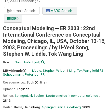
16, 2003, Proceedings /
Normale Ansicht
MARC-Ansicht
ISBD
Conceptual Modeling -- ER 2003 : 22nd
International Conference on Conceptual
Modeling, Chicago, IL, USA, October 13-16,
2003, Proceedings /
by Il-Yeol Song,
Stephen W. Liddle, Tok Wang Ling
Von:
Song, Il-Yeol
[aut]
Mitwirkende(r):
Liddle, Stephen W
[oth]
Ling, Tok Wang
[oth]
Scheuermann, Peter
[oth]
Ressourcentyp:
Buch (Online)
Sprache:
Englisch
Reihen:
SpringerLink Bücher
|
Lecture notes in computer science
;
2813
Verlag:
Berlin, Heidelberg :
Springer Berlin Heidelberg,
2003