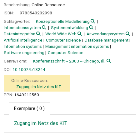
Beschreibung:
Online-Ressource
ISBN:
9783540202998
Schlagwörter:
Konzeptionelle Modellierung
Informationssystem
Systementwicklung
Datenintegration
World Wide Web
Anwendungssystem
Artificial intelligence
Computer science
Database management
Information systems
Management information systems
Software engineering
Computer Science
Genre/Form:
Konferenzschrift -- 2003 -- Chicago, Ill.
DOI:
10.1007/b13244
Online-Ressourcen:
Zugang im Netz des KIT
PPN:
1649212550
Exemplare
( 0 )
Zugang im Netz des KIT