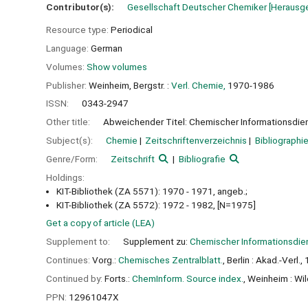
Contributor(s):
Gesellschaft Deutscher Chemiker
[Herausg
Resource type:
Periodical
Language:
German
Volumes:
Show volumes
Publisher:
Weinheim, Bergstr. :
Verl. Chemie,
1970-1986
ISSN:
0343-2947
Other title:
Abweichender Titel: Chemischer Informationsdiens
Subject(s):
Chemie
Zeitschriftenverzeichnis
Bibliographi
Genre/Form:
Zeitschrift
Bibliografie
Holdings:
KIT-Bibliothek (ZA 5571): 1970 - 1971, angeb.;
KIT-Bibliothek (ZA 5572): 1972 - 1982, [N=1975]
Get a copy of article (LEA)
Supplement to:
Supplement zu:
Chemischer Informationsdien
Continues:
Vorg.:
Chemisches Zentralblatt.
, Berlin : Akad.-Verl.
Continued by:
Forts.:
ChemInform. Source index.
, Weinheim : Wi
PPN:
12961047X