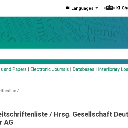
KI-Ch
Languages
eyword
es and Papers
|
Electronic Journals
|
Databases
|
Interlibrary Lo
iftenliste /
tschriftenliste /
Hrsg. Gesellschaft Deu
r AG