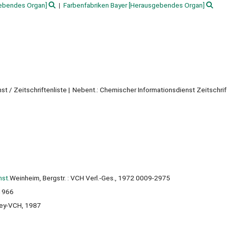
ebendes Organ]
Farbenfabriken Bayer
[Herausgebendes Organ]
t / Zeitschriftenliste
Nebent.: Chemischer Informationsdienst Zeitschrif
e
st.
Weinheim, Bergstr. : VCH Verl.-Ges., 1972 0009-2975
, 1966
ley-VCH, 1987