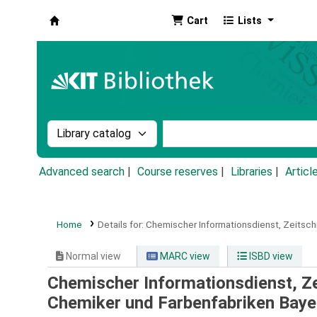
Cart
Lists
Koha online
Search the catalog by:
Search the catalog by k
Advanced search
Course reserves
Libraries
Articl
Home
Details for:
Chemischer Informationsdienst,
Zeitschr
Normal view
MARC view
ISBD view
Chemischer Informationsdienst, Zei
Chemiker und Farbenfabriken Baye