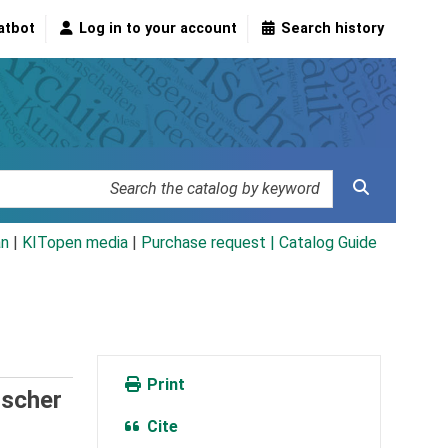
atbot
Log in to your account
Search history
an
|
KITopen media
|
Purchase request |
Catalog Guide
Print
tscher
Cite