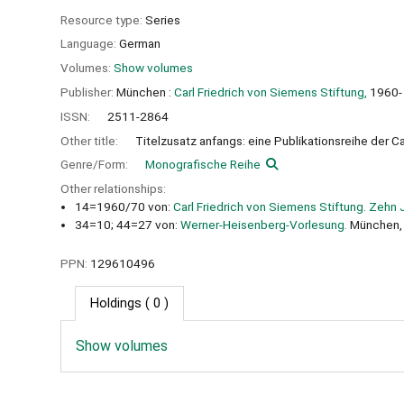
Resource type:
Series
Language:
German
Volumes:
Show volumes
Publisher:
München :
Carl Friedrich von Siemens Stiftung,
1960-
ISSN:
2511-2864
Other title:
Titelzusatz anfangs: eine Publikationsreihe der C
Genre/Form:
Monografische Reihe
Other relationships:
14=1960/70 von:
Carl Friedrich von Siemens Stiftung. Zehn 
34=10; 44=27 von:
Werner-Heisenberg-Vorlesung.
München,
PPN:
129610496
Holdings
( 0 )
Show volumes