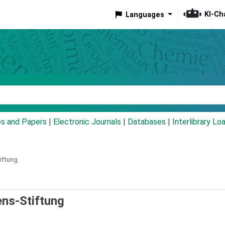
KI-Ch
Languages
eyword
es and Papers
|
Electronic Journals
|
Databases
|
Interlibrary Lo
iftung
ens-Stiftung