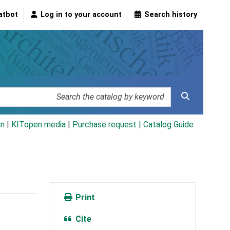
atbot
Log in to your account
Search history
an
|
KITopen media
|
Purchase request |
Catalog Guide
Print
Cite