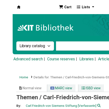
Cart
Lists
Koha online
Search the catalog by:
Search the catalog by k
Advanced search
Course reserves
Libraries
Articl
Home
Details for:
Themen / Carl-Friedrich-von-Siemens-St
Normal view
MARC view
ISBD view
Themen / Carl-Friedrich-von-Siem
By:
Carl Friedrich von Siemens Stiftung
[VerfasserIn]