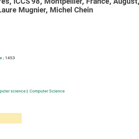
s, ICCS'98, Montpellier, France, August
Laure Mugnier, Michel Chein
ce
; 1453
uter science
Computer Science