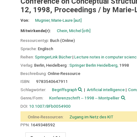
Conference on Conceptual Structure
12, 1998, Proceedings /
by Marie-
Von:
Mugnier, Marie-Laure
[aut]
Mitwirkende(r):
Chein, Michel
[oth]
Ressourcentyp:
Buch (Online)
Sprache:
Englisch
Reihen:
SpringerLink Bücher
|
Lecture notes in computer scien
Verlag:
Berlin, Heidelberg :
Springer Berlin Heidelberg,
1998
Beschreibung:
Online-Ressource
ISBN:
9783540647911
Schlagwörter:
Begriffsgraph
Artificial intelligence
Comp
Genre/Form:
Konferenzschrift -- 1998 -- Montpellier
DOI:
10.1007/BFb0054900
Online-Ressourcen:
Zugang im Netz des KIT
PPN:
1649348592