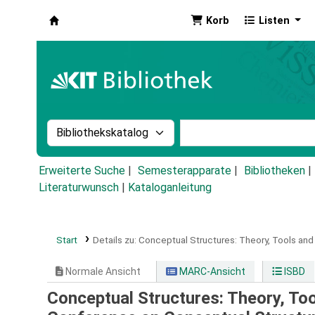
Korb
Listen
Koha
Suche im Katalog nach:
Stichwortsuche im Ka
Erweiterte Suche
Semesterapparate
Bibliotheken
Literaturwunsch
|
Kataloganleitung
Start
Details zu:
Conceptual Structures: Theory, Tools and 
Normale Ansicht
MARC-Ansicht
ISBD
Conceptual Structures: Theory, Tool