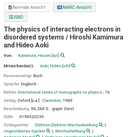
Normale Ansicht
MARC-Ansicht
ISBD
The physics of interacting electrons in
disordered systems /
Hiroshi Kamimura
and Hideo Aoki
Von:
Kamimura, Hiroshi
[aut]
Mitwirkende(r):
Aoki, Hideo
[oth]
Ressourcentyp:
Buch
Sprache:
Englisch
Reihen:
International series of monographs on physics
; 76
Verlag:
Oxford [u.a.] :
Clarendon,
1989
Beschreibung:
XII, 260 S. : graph. Darst
ISBN:
0198520239
Schlagwörter:
Elektron-Elektron-Wechselwirkung
Ungeordnetes System
Wechselwirkung