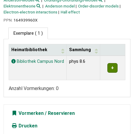
Anderson-Modell
Ordnungs-Unordnungs-Modell
Elektronentheorie
Anderson model
Order-disorder models
Electron-electron interactions
Hall effect
PPN:
164939960X
Exemplare
( 1 )
Heimatbibliothek
Sammlung
Exemplare
Bibliothek Campus Nord
phys 8.6
Anzahl Vormerkungen: 0
Vormerken
Drucken