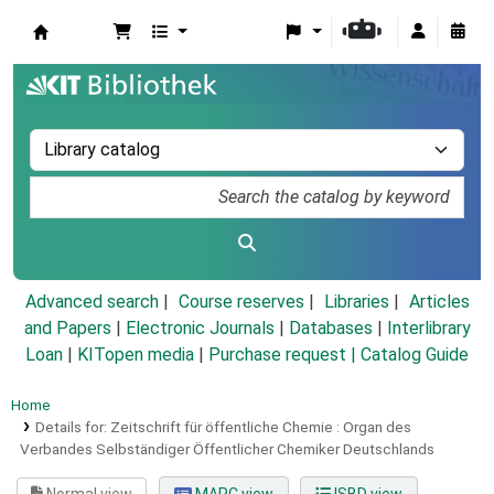
Koha online
Advanced search
Course reserves
Libraries
Articles
and Papers
|
Electronic Journals
|
Databases
|
Interlibrary
Loan
|
KITopen media
|
Purchase request |
Catalog Guide
Home
Details for:
Zeitschrift für öffentliche Chemie :
Organ des
Verbandes Selbständiger Öffentlicher Chemiker Deutschlands