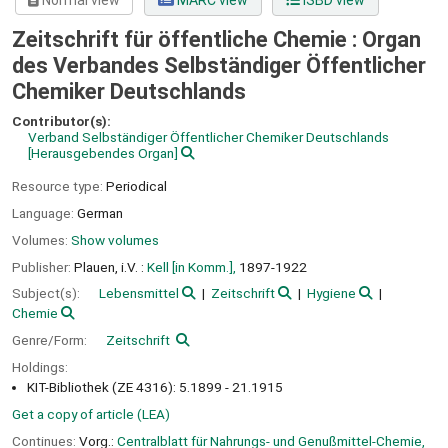
Normal view
MARC view
ISBD view
Zeitschrift für öffentliche Chemie : Organ
des Verbandes Selbständiger Öffentlicher
Chemiker Deutschlands
Contributor(s):
Verband Selbständiger Öffentlicher Chemiker Deutschlands
[Herausgebendes Organ]
Resource type:
Periodical
Language:
German
Volumes:
Show volumes
Publisher:
Plauen, i.V. :
Kell [in Komm.],
1897-1922
Subject(s):
Lebensmittel
Zeitschrift
Hygiene
Chemie
Genre/Form:
Zeitschrift
Holdings:
KIT-Bibliothek (ZE 4316): 5.1899 - 21.1915
Get a copy of article (LEA)
Continues:
Vorg.:
Centralblatt für Nahrungs- und Genußmittel-Chemie,