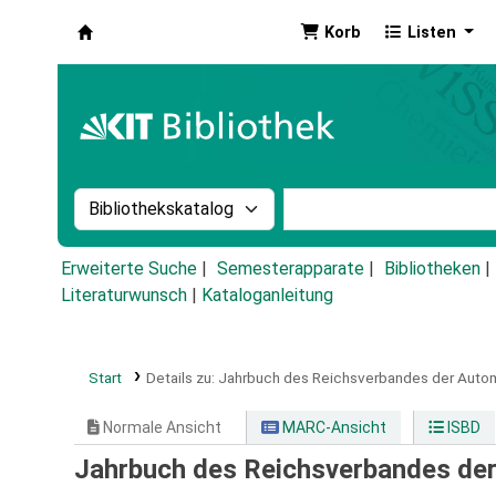
Korb
Listen
Koha
Suche im Katalog nach:
Stichwortsuche im Ka
Erweiterte Suche
Semesterapparate
Bibliotheken
Literaturwunsch
|
Kataloganleitung
Start
Details zu:
Jahrbuch des Reichsverbandes der Autom
Normale Ansicht
MARC-Ansicht
ISBD
Jahrbuch des Reichsverbandes der