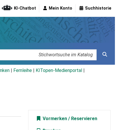
KI-Chatbot
Mein Konto
Suchhistorie
nken
|
Fernleihe
|
KITopen-Medienportal
|
Vormerken