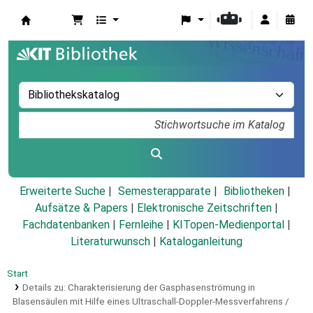
Koha
Erweiterte Suche
Semesterapparate
Bibliotheken
Aufsätze & Papers
|
Elektronische Zeitschriften
|
Fachdatenbanken
|
Fernleihe
|
KITopen-Medienportal
|
Literaturwunsch
|
Kataloganleitung
Start
Details zu:
Charakterisierung der Gasphasenströmung in
Blasensäulen mit Hilfe eines Ultraschall-Doppler-Messverfahrens /