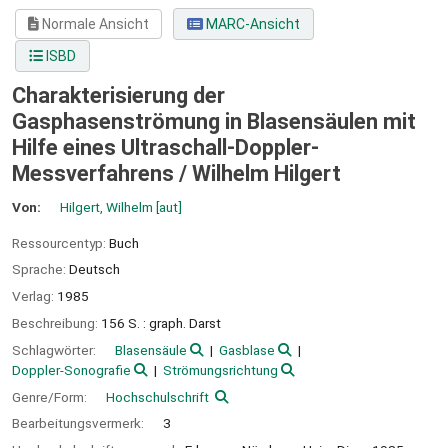
Normale Ansicht
MARC-Ansicht
ISBD
Charakterisierung der
Gasphasenströmung in Blasensäulen mit
Hilfe eines Ultraschall-Doppler-
Messverfahrens /
Wilhelm Hilgert
Von:
Hilgert, Wilhelm
[aut]
Ressourcentyp:
Buch
Sprache:
Deutsch
Verlag:
1985
Beschreibung:
156 S. : graph. Darst
Schlagwörter:
Blasensäule
Gasblase
Doppler-Sonografie
Strömungsrichtung
Genre/Form:
Hochschulschrift
Bearbeitungsvermerk:
3