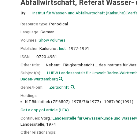
Abfallwirtschaft, Referat Wasser- 
By:
Institut für Wasser- und Abfallwirtschaft (Karlsruhe)
[Verfa
Resource type:
Periodical
Language:
German
Volumes:
Show volumes
Publisher:
Karlsruhe :
Inst.,
1977-1991
ISSN:
0720-4981
Other title:
Nebent.: Tätigkeitsbericht ... des Instituts für Wa
Subject(s):
LUBW Landesanstalt für Umwelt Baden-Württem
Baden-Württemberg
Genre/Form:
Zeitschrift
Holdings:
KIT-Bibliothek (ZE 6507): 1975/76(1977) - 1987/90(1991)
Get a copy of article (LEA)
Continues:
Vorg.:
Landesstelle für Gewässerkunde und Wasserwi
Landesstelle, 1974
Other relationships: