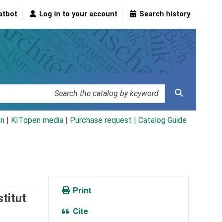
atbot
Log in to your account
Search history
an
|
KITopen media
|
Purchase request |
Catalog Guide
Print
titut
Cite