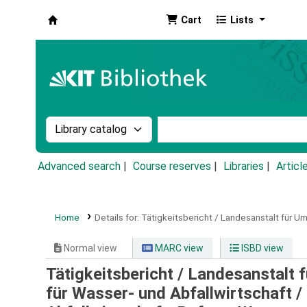
Cart
Lists
Koha online
Search the catalog by:
Search the catalog by k
Advanced search
Course reserves
Libraries
Articl
Home
Details for:
Tätigkeitsbericht / Landesanstalt für U
Normal view
MARC view
ISBD view
Tätigkeitsbericht / Landesanstalt
für Wasser- und Abfallwirtschaft /