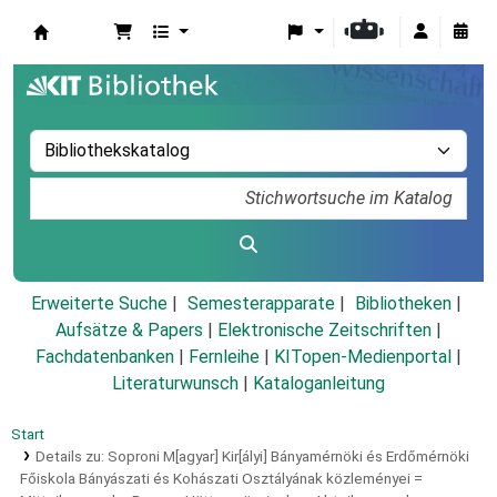
Koha
Erweiterte Suche
Semesterapparate
Bibliotheken
Aufsätze & Papers
|
Elektronische Zeitschriften
|
Fachdatenbanken
|
Fernleihe
|
KITopen-Medienportal
|
Literaturwunsch
|
Kataloganleitung
Start
Details zu:
Soproni M[agyar] Kir[ályi] Bányamérnöki és Erdőmérnöki
Főiskola Bányászati és Kohászati Osztályának közleményei =