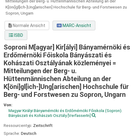
Mitteilungen der Berg- u. Hüttenmännischen Abteilung an der
K[öni]gl[ich-]Ung[arischen] Hochschule für Berg- und Forstwesen zu
Sopron, Ungarn
Normale Ansicht
MARC-Ansicht
ISBD
Soproni M[agyar] Kir[ályi] Bányamérnöki és
Erdőmérnöki Főiskola Bányászati és
Kohászati Osztályának közleményei =
Mitteilungen der Berg- u.
Hüttenmännischen Abteilung an der
K[öni]gl[ich-]Ung[arischen] Hochschule für
Berg- und Forstwesen zu Sopron, Ungarn
Von:
Magyar Királyi Bányamérnöki és Erdőmérnöki Főiskola (Sopron).
Bányászati és Kohászati Osztály
[VerfasserIn]
Ressourcentyp:
Zeitschrift
Sprache:
Deutsch