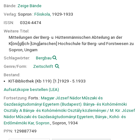
Bände:
Zeige Bände
Verlag:
Sopron :
Főiskola,
1929-1933
ISSN:
0324-4474
Weitere Titel:
Mitteilungen der Berg- u. Hüttenmännischen Abteilung an der
K[öni]gl[ich-]Ung[arischen] Hochschule für Berg- und Forstwesen zu
Sopron, Ungarn
Schlagwörter:
Bergbau
Genre/Form:
Zeitschrift
Bestand:
KIT-Bibliothek (Kb 119): [1.]1929 - 5.1933
Aufsatzkopie bestellen (LEA)
Fortsetzung:
Forts.:
Magyar József Nádor Műszaki és
Gazdaságtudományi Egyetem (Budapest). Bánya- és Kohómérnöki
Osztály. A Bánya- és Kohómérnöki Osztály közleményei / M. Kir. József
Nádor Műszaki és Gazdaságtudományi Egyetem, Bánya-, Kohó- és
Erdőmérnöki Kar, Sopron.
, Sopron, 1934
PPN:
129887749