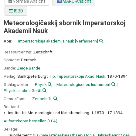
Normale Ansicht
MARC-Ansicht
ISBD
Meteorologičeskij sbornik Imperatorskoj
Akademii Nauk
Von:
Imperatorskaja akademija nauk
[VerfasserIn]
Ressourcentyp:
Zeitschrift
Sprache:
Deutsch
Bände:
Zeige Bände
Verlag:
Sanktpeterburg :
Tip. Imperatorskoju Akad. Nauk,
1870-1894
Schlagwörter:
Physik
Meteorologisches Instrument
Physikalisches Gerät
Genre/Form:
Zeitschrift
Bestand:
Institut für Meteorologie und Klimaforschung: 1.1870 - 17.1894
Aufsatzkopie bestellen (LEA)
Beilage:
Supplement:
Glavnaja Fizičeskaja Observatorija. Jahresbericht des