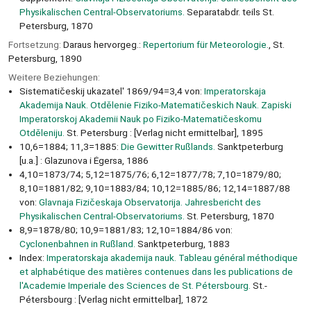
Physikalischen Central-Observatoriums.
Separatabdr. teils St.
Petersburg, 1870
Fortsetzung:
Daraus hervorgeg.:
Repertorium für Meteorologie.
, St.
Petersburg, 1890
Weitere Beziehungen:
Sistematičeskij ukazatel' 1869/94=3,4 von:
Imperatorskaja
Akademija Nauk. Otdělenie Fiziko-Matematičeskich Nauk. Zapiski
Imperatorskoj Akademii Nauk po Fiziko-Matematičeskomu
Otděleniju.
St. Petersburg : [Verlag nicht ermittelbar], 1895
10,6=1884; 11,3=1885:
Die Gewitter Rußlands.
Sanktpeterburg
[u.a.] : Glazunova i Ėgersa, 1886
4,10=1873/74; 5,12=1875/76; 6,12=1877/78; 7,10=1879/80;
8,10=1881/82; 9,10=1883/84; 10,12=1885/86; 12,14=1887/88
von:
Glavnaja Fizičeskaja Observatorija. Jahresbericht des
Physikalischen Central-Observatoriums.
St. Petersburg, 1870
8,9=1878/80; 10,9=1881/83; 12,10=1884/86 von:
Cyclonenbahnen in Rußland.
Sanktpeterburg, 1883
Index:
Imperatorskaja akademija nauk. Tableau général méthodique
et alphabétique des matières contenues dans les publications de
l'Academie Imperiale des Sciences de St. Pétersbourg.
St.-
Pétersbourg : [Verlag nicht ermittelbar], 1872