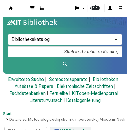
Koha
Erweiterte Suche
Semesterapparate
Bibliotheken
Aufsätze & Papers
|
Elektronische Zeitschriften
|
Fachdatenbanken
|
Fernleihe
|
KITopen-Medienportal
|
Literaturwunsch
|
Kataloganleitung
Start
Details zu:
Meteorologičeskij sbornik Imperatorskoj Akademii Nauk