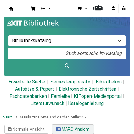
Koha
Erweiterte Suche
Semesterapparate
Bibliotheken
Aufsätze & Papers
|
Elektronische Zeitschriften
|
Fachdatenbanken
|
Fernleihe
|
KITopen-Medienportal
|
Literaturwunsch
|
Kataloganleitung
Start
Details zu:
Home and garden bulletin /
Normale Ansicht
MARC-Ansicht