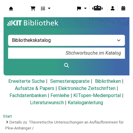
Koha
Erweiterte Suche
Semesterapparate
Bibliotheken
Aufsätze & Papers
|
Elektronische Zeitschriften
|
Fachdatenbanken
|
Fernleihe
|
KITopen-Medienportal
|
Literaturwunsch
|
Kataloganleitung
Start
Details zu:
Theoretische Untersuchungen an Auflaufbremsen für
Pkw-Anhänger /