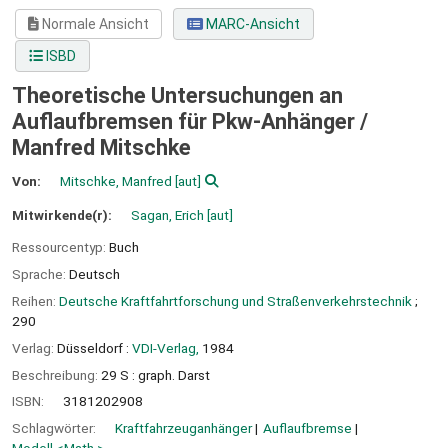
Normale Ansicht
MARC-Ansicht
ISBD
Theoretische Untersuchungen an
Auflaufbremsen für Pkw-Anhänger /
Manfred Mitschke
Von:
Mitschke, Manfred
[aut]
Mitwirkende(r):
Sagan, Erich
[aut]
Ressourcentyp:
Buch
Sprache:
Deutsch
Reihen:
Deutsche Kraftfahrtforschung und Straßenverkehrstechnik
;
290
Verlag:
Düsseldorf :
VDI-Verlag,
1984
Beschreibung:
29 S : graph. Darst
ISBN:
3181202908
Schlagwörter:
Kraftfahrzeuganhänger
Auflaufbremse